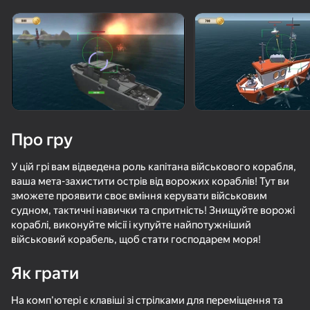
Поверніть пристрій
Гра працює тільки в горизонтальній
орієнтації
Про гру
У цій грі вам відведена роль капітана військового корабля,
ваша мета-захистити острів від ворожих кораблів! Тут ви
зможете проявити своє вміння керувати військовим
судном, тактичні навички та спритність! Знищуйте ворожі
кораблі, виконуйте місії і купуйте найпотужніший
військовий корабель, щоб стати господарем моря!
ГРАТИ
Як грати
68
69
59
67
По Центру Принятия Решений: Ракеты и Дроны
Артиллерия Против Танков
FPV Камикадзе дрон симулятор
Стелс Шуте
На комп'ютері є клавіші зі стрілками для переміщення та