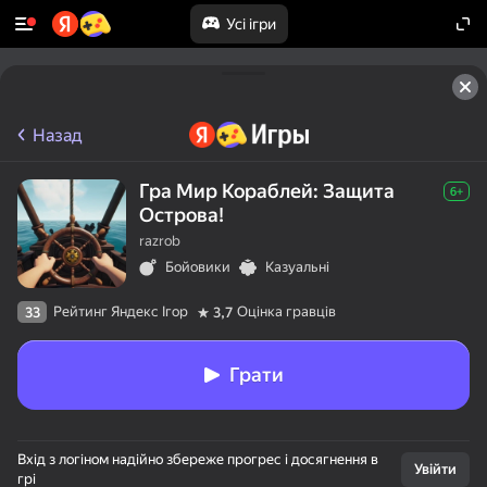
Усі ігри
Назад
Гра Мир Кораблей: Защита
6+
Острова!
razrob
Бойовики
Казуальні
Рейтинг Яндекс Ігор
Оцінка гравців
33
3,7
Грати
Вхід з логіном надійно збереже прогрес і досягнення в
Увійти
грі