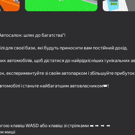
Автосалон: шлях до багатства"!
ілі для своєї бази, які будуть приносити вам постійний дохід.
вих автомобілів, щоб дістатися до найрідкісніших і унікальних а
он, експериментуйте зі своїм автопарком і збільшуйте прибуток
77
74
шины из
Обби: Копай в центре Земли
Обби: Пролети дал
автомобілі і станьте найбагатшим автовласником👑!
на самолете
ою клавіш WASD або клавіш зі стрілками ➡️ ➡ ️ ➡ ️ ➡ ️
16+
59
62
ом миші