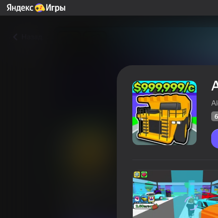
Назад
А
A
6
Автосалон: Путь к Богатств
Оцінка грав
64
Рейтинг Яндекс Ігор
4,3
Казуальні
Alex Games