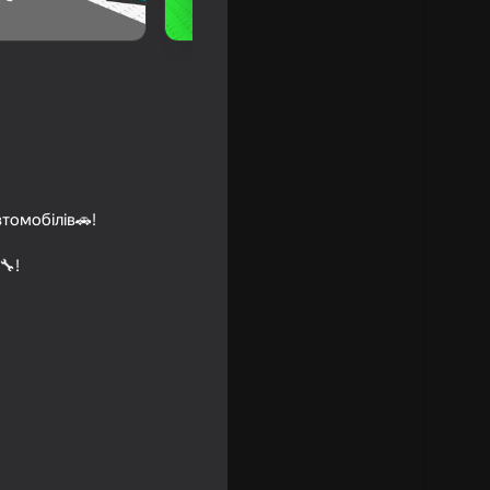
втомобілів🚗!
🔧!
ьше всех