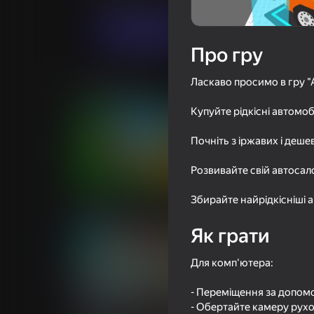
Грати
Про гру
Ласкаво просимо в гру "
Схожі ігри
Купуйте рідкісні автомоб
Почніть з іржавих і деше
Розвивайте свій автосал
76
Обби: Строй Мост Ради
Крафт боевой ма
Збирайте найрідкісніші 
Брейнрот
блоков
Як грати
Для комп'ютера:
- Переміщення за допомог
65
61
- Обертайте камеру рух