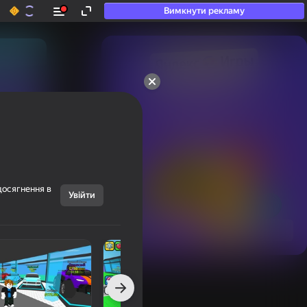
Вимкнути рекламу
50+ топ-ігор, у які

грають навіть ті, хто

«не грає»
досягнення в
Увійти
Переглянути