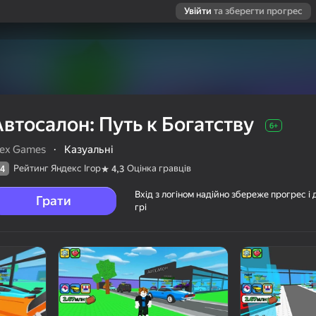
Увійти
та зберегти прогрес
втосалон: Путь к Богатству
6+
lex Games
·
Казуальні
Рейтинг Яндекс Ігор
Оцінка гравців
4
4,3
Вхід з логіном надійно збереже прогрес і 
Грати
грі
у
ців
6+