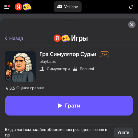
Усі ігри
Назад
Гра Симулятор Судьи
12+
playLabs
Симулятори
Рольові
Оцінка гравців
3,5
Грати
Вхід з логіном надійно збереже прогрес і досягнення в
Увійти
грі