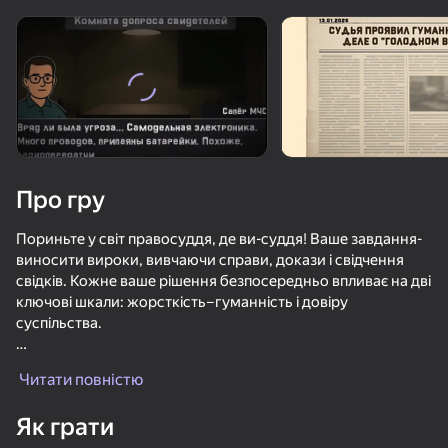
Поверніть пристрій
Гра працює тільки в горизонтальній
орієнтації
Про гру
Пориньте у світ правосуддя, де ви-суддя! Ваше завдання-
виносити вироки, вивчаючи справи, докази і свідчення
свідків. Кожне ваше рішення безпосередньо впливає на дві
ключові шкали: жорсткість–гуманність і довіру
суспільства.
ГРАТИ
Будьте обережні: крайнощі в гуманності / жорсткості або
Читати повністю
низька довіра можуть привести до зниження в ранзі і
відкату прогресу! Це не кінець гри, а новий шанс
71
65
70
40
Як грати
переосмислити свої принципи.
Мой Ресейл. Симулятор кейсов, продаж и переписок
Акинатор
Zero to Millionaire!