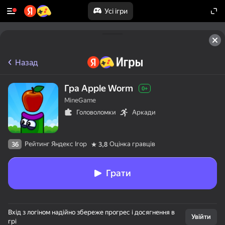
Усі ігри
Назад
Гра Apple Worm
0+
MineGame
Головоломки
Аркади
Рейтинг Яндекс Ігор
Оцінка гравців
36
3,8
Грати
Вхід з логіном надійно збереже прогрес і досягнення в
Увійти
грі