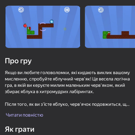
Поверніть пристрій
Гра працює тільки в горизонтальній
орієнтації
Про гру
Якщо ви любите головоломки, які кидають виклик вашому
мисленню, спробуйте яблучний черв'як! Це весела логічна
гра, в якій ви керуєте милим маленьким черв'яком, який
збирає яблука в хитромудрих лабіринтах.
Після того, як ви з'їсте яблуко, черв'ячок подовжиться, що
ГРАТИ
може допомогти вам дістатися до виходу або несподівано
Читати повністю
ускладнити завдання. Ретельно плануйте кожен крок,
67
58
уникайте пасток і використовуйте стіни та кути на свою
Як грати
користь.
Ускользни от Лазера
Червяк и яблоки
Красный Шарик Убегает