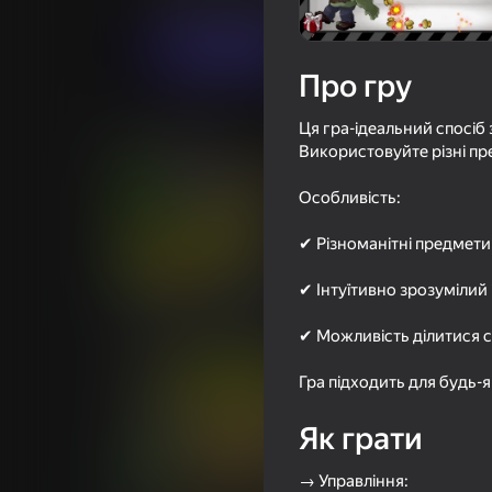
Грати
Про гру
Ця гра-ідеальний спосіб 
Схожі ігри
Використовуйте різні п
Особливість:
✔ Різноманітні предмети 
87
87
✔ Інтуїтивно зрозумілий 
Растения Против Зомби
ПВЗ ФЬЮЖЕН 67 
Гибрид История Мод
Гибридов
✔ Можливість ділитися с
Гра підходить для будь-як
Як грати
73
82
→ Управління: