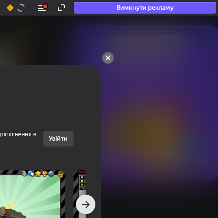
Вимкнути рекламу
50+ топ-ігор, у які

грають навіть ті, хто

«не грає»
досягнення в
Увійти
Переглянути