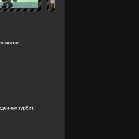
еремогою.
18+
якденних турбот.