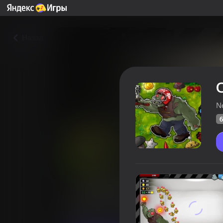
Назад
N
6
Сломай Гаргантюа: Рэгдол
Оцінка грав
60
Рейтинг Яндекс Ігор
4,4
Для хлопчиків
Симулятори
Nester