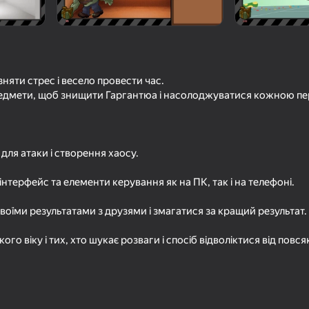
зняти стрес і весело провести час.
редмети, щоб знищити Гаргантюа і насолоджуватися кожною п
для атаки і створення хаосу.
56
57
інтерфейс та елементи керування як на ПК, так і на телефоні.
Много
EvoWorld - Эволюционируй
Бакшот рулеточка
До Конца
воїми результатами з друзями і змагатися за кращий результат.
ого віку і тих, хто шукає розваги і спосіб відволіктися від повс
82
70