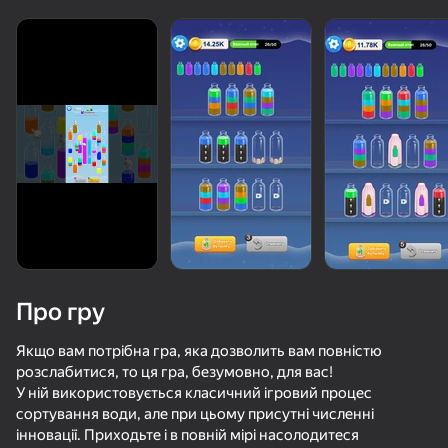
Про гру
Якщо вам потрібна гра, яка дозволить вам повністю
розслабитися, то ця гра, безумовно, для вас!
У ній використовується класичний ігровий процес
57
50+ топ-ігор, у які грають

84
89
85
сортування води, але при цьому присутні численні
навіть ті, хто «не грає»
Целуй и Знакомься
Пиксельный поток
Коробка фруктов: Сортировка и матчинг
Стрелки
інновації. Приходьте і в повній мірі насолодитеся