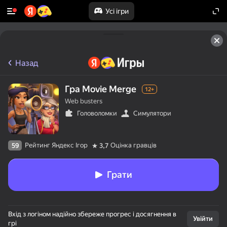
Усі ігри
Назад
Гра Movie Merge
12+
Web busters
Головоломки
Симулятори
Рейтинг Яндекс Ігор
Оцінка гравців
59
3,7
Грати
Вхід з логіном надійно збереже прогрес і досягнення в
Увійти
грі