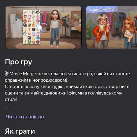
Поверніть пристрій
Гра працює тільки в горизонтальній
орієнтації
Про гру
🎬 Movie Merge-це весела і креативна гра, в якій ви станете
справжнім кінопродюсером!
Створіть власну кіностудію, наймайте акторів, створюйте
сцени та знімайте дивовижні фільми в голлівудському
стилі!
ГРАТИ
🔧 Об'єднуйте предмети-комбінуйте грим, костюми,
Читати повністю
реквізит і багато іншого, щоб підготувати все до зйомок.
46
42
38
43
⭐ Приголомшлива 3D графіка-Пориньте в барвистий світ
Як грати
кіно і творчості.
Охранник Ночного Клуба
Позвони Метромену
Эволюция Brainrot: Кликер