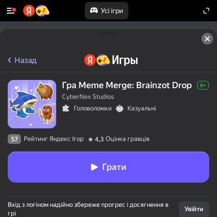
Усі ігри
Назад
Гра Meme Merge: Brainzot Drop
6+
CyberNex Studios
Головоломки
Казуальні
Рейтинг Яндекс Ігор
Оцінка гравців
57
4,3
Грати
Вхід з логіном надійно збереже прогрес і досягнення в
Увійти
грі