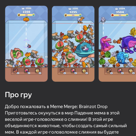
Про гру
Добро пожаловать в Meme Merge: Brainzot Drop
Приготовьтесь окунуться в мир Падение мема в этой
веселой игре-головоломке о слиянии! В этой игре
69
50+ топ-ігор, у які грають

71
78
63
объединяются животные, чтобы создать самый сильный
навіть ті, хто «не грає»
Фнаф Алхимия: Открой Всех Аниматроников Игр FNAF
Эпическая Ярость!
Стань Брейнрот Онлайн - РП с Друзьями!
мем. В каждой игре-головоломке слияния вы будете