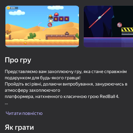
Поверніть пристрій
Гра працює тільки в горизонтальній
орієнтації
Про гру
Представляємо вам захоплюючу гру, яка стане справжнім
подарунком для будь-якого гравця!
Пройдіть всі рівні, долаючи випробування, занурюючись в
атмосферу захоплюючого
платформера, натхненного класичною грою RedBall 4.
ГРАТИ
Cool Ball відправляється в захоплюючу пригоду!
Читати повністю
Подорожуйте барвистим світом, отримуйте нагороди та
73
74
54
64
вирішуйте дивовижні головоломки. Допоможіть кульці
Як грати
Red Ball 4
дістатися до порталів і пройти всі рівні.
Eat Blobs Simulator
Эволюция Geometry Dash: Мега Кликер
Ам Ням Гон