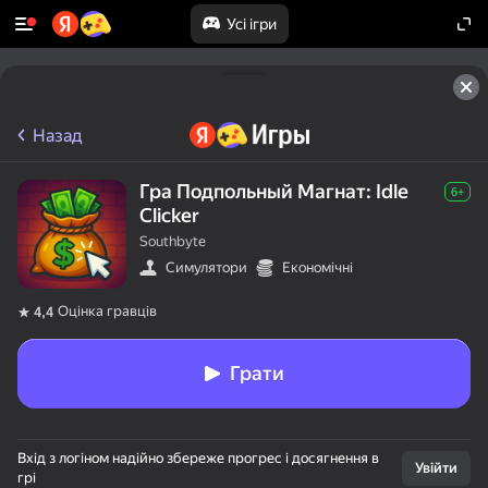
Усі ігри
Назад
Гра Подпольный Магнат: Idle
6+
Clicker
Southbyte
Симулятори
Економічні
Оцінка гравців
4,4
Грати
Вхід з логіном надійно збереже прогрес і досягнення в
Увійти
грі