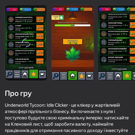
Про гру
Underworld Tycoon: Idle Clicker - це клікер у жартівливій
атмосфері підпільного бізнесу. Ви починаєте з нуля і
поступово будуєте свою кримінальну імперію: натискайте
36
50+ топ-ігор, у які грають

70
28
58
на Кленовий лист, щоб заробити валюту, наймайте
навіть ті, хто «не грає»
Apple Worm
Головоломка с винтами 3D
Тап-баскет: Забивай в кольцо!
Плинко Кли
працівників для отримання пасивного доходу і інвестуйте