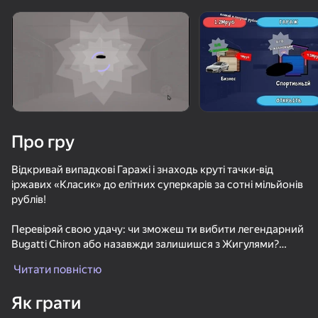
Поверніть пристрій
Гра працює тільки в горизонтальній
орієнтації
Про гру
Відкривай випадкові Гаражі і знаходь круті тачки-від
іржавих «Класик» до елітних суперкарів за сотні мільйонів
рублів!
Перевіряй свою удачу: чи зможеш ти вибити легендарний
Bugatti Chiron або назавжди залишишся з Жигулями?
ГРАТИ
Читати повністю
* 🎲 Рандомні машини — звичайні та рідкісні!
* 🚗 5 типів гаражів: Від дешевих дворових до преміум-
76
72
61
Як грати
класу.
Кейс Симулятор: Машины
Гонки: Онлайн!
МКАД: вклинься в поток
Night for dri