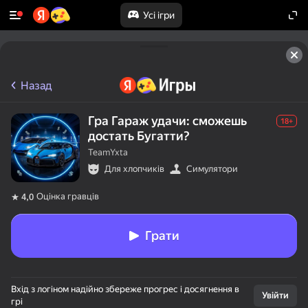
Усі ігри
Назад
Гра Гараж удачи: сможешь
18+
достать Бугатти?
TeamYxta
Для хлопчиків
Симулятори
Оцінка гравців
4,0
Грати
Вхід з логіном надійно збереже прогрес і досягнення в
Увійти
грі