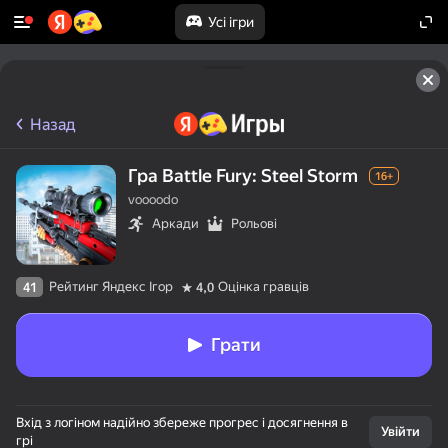
Усі ігри
Назад
Гра Battle Fury: Steel Storm
16+
voooodo
Аркади
Рольові
Рейтинг Яндекс Ігор
Оцінка гравців
41
4,0
Грати
Вхід з логіном надійно збереже прогрес і досягнення в
Увійти
грі