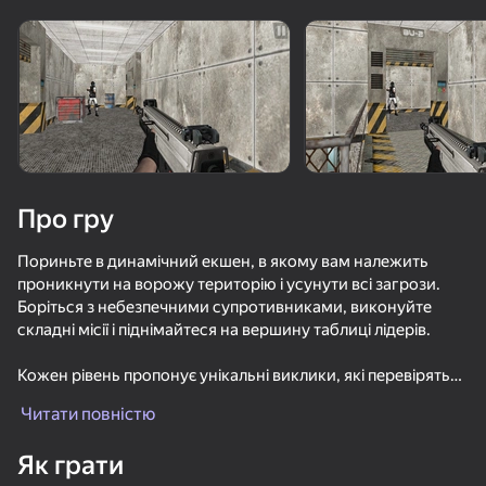
Поверніть пристрій
Гра працює тільки в горизонтальній
орієнтації
Про гру
Пориньте в динамічний екшен, в якому вам належить
проникнути на ворожу територію і усунути всі загрози.
Боріться з небезпечними супротивниками, виконуйте
складні місії і піднімайтеся на вершину таблиці лідерів.
Кожен рівень пропонує унікальні виклики, які перевірять
ГРАТИ
вашу стратегію, швидкість реакції та навички.
Читати повністю
Використовуйте навколишнє середовище в своїх
інтересах, уникайте ворожих атак і знайдіть найкращий
Як грати
шлях до перемоги. Збирайте бонуси, покращуйте своє