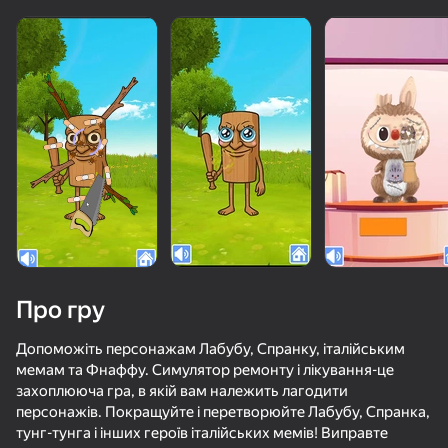
Про гру
Допоможіть персонажам Лабубу, Спранку, італійським
мемам та Фнаффу. Симулятор ремонту і лікування-це
захоплююча гра, в якій вам належить лагодити
персонажів. Покращуйте і перетворюйте Лабубу, Спранка,
тунг-тунга і інших героїв італійських мемів! Виправте