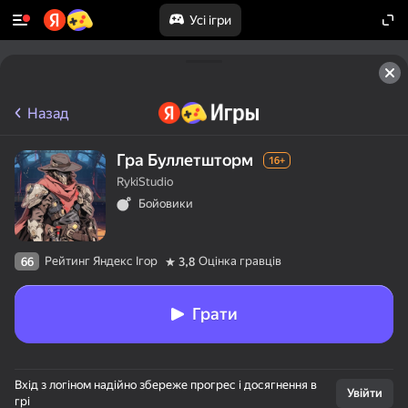
Усі ігри
Назад
Гра Буллетшторм
16+
RykiStudio
Бойовики
Рейтинг Яндекс Ігор
Оцінка гравців
66
3,8
Грати
Вхід з логіном надійно збереже прогрес і досягнення в
Увійти
грі