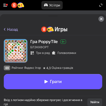
Усі ігри
Назад
Гра PoppyTile
0+
БЛЭККФОРТ
Три в ряд
Головоломки
Рейтинг Яндекс Ігор
Оцінка гравців
69
4,3
Грати
Вхід з логіном надійно збереже прогрес і досягнення в
Увійти
грі