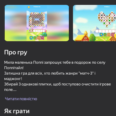
Завантаження
Про гру
Мила маленька Поппі запрошує тебе в подорож по селу
Поппітайл!
Затишна гра для всіх, хто любить жанри "матч-3" і
маджонг!
Збирай 3 однакові плитки, щоб поступово очистити ігрове
поле.
Просувайся далі по карті, проходячи все більш складні
Читати повністю
рівні. Як далеко ви можете зайти?
36
86
74
Використовуйте прискорювачі, щоб просуватися швидше
Як грати
Apple Worm
і з комфортом.
Маджонг Бласт
Убери животных: Загадка