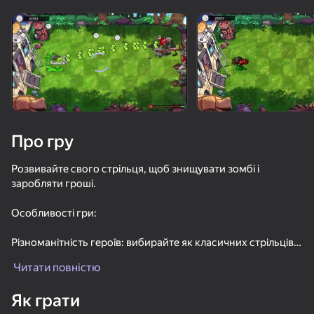
Поверніть пристрій
Гра працює тільки в горизонтальній
орієнтації
Про гру
Розвивайте свого стрільця, щоб знищувати зомбі і
заробляти гроші.
Особливості гри:
Різноманітність героїв: вибирайте як класичних стрільців,
ГРАТИ
так і унікальних з потужними ефектами.
Читати повністю
72
80
87
62
Оновлення: покращуйте свого героя, щоб він став ще
Як грати
Волна челленджи
більш смертоносним.
Стик Комбат 2D
Растения Против Зомби Гибрид История Мод