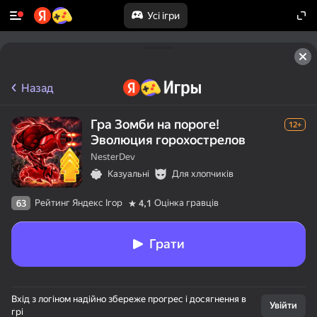
Усі ігри
Назад
Гра Зомби на пороге!
12+
Эволюция горохострелов
NesterDev
Казуальні
Для хлопчиків
Рейтинг Яндекс Ігор
Оцінка гравців
63
4,1
Грати
Вхід з логіном надійно збереже прогрес і досягнення в
Увійти
грі