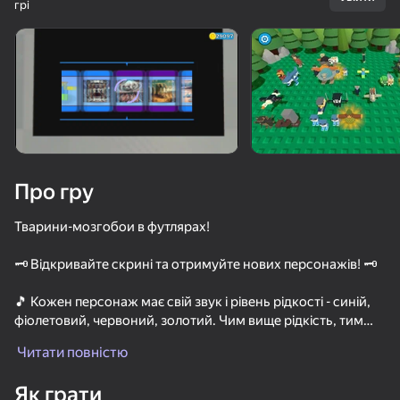
грі
Поверніть пристрій
Гра працює тільки в горизонтальній
орієнтації
Про гру
Тварини-мозгобои в футлярах!
🗝️ Відкривайте скрині та отримуйте нових персонажів! 🗝️
🎵 Кожен персонаж має свій звук і рівень рідкості - синій,
фіолетовий, червоний, золотий. Чим вище рідкість, тим
ГРАТИ
складніше його отримати, але тим вище його цінність! 🎵
Читати повністю
💰 Продайте персонажів або торкніться їх, щоб заробити
Як грати
монети! 💰