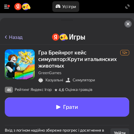
Усі ігри
Назад
Гра Брейнрот кейс
12+
симулятор:Крути итальянских
животных
GreenGames
Казуальні
Симулятори
Рейтинг Яндекс Ігор
Оцінка гравців
46
4,6
Грати
Вхід з логіном надійно збереже прогрес і досягнення в
Увійти