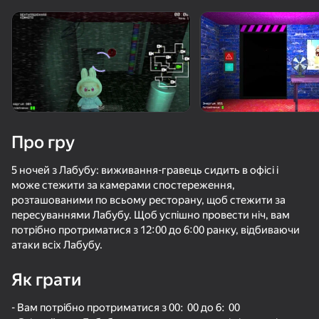
Поверніть пристрій
Гра працює тільки в горизонтальній
орієнтації
Про гру
5 ночей з Лабубу: виживання-гравець сидить в офісі і
може стежити за камерами спостереження,
розташованими по всьому ресторану, щоб стежити за
пересуваннями Лабубу. Щоб успішно провести ніч, вам
потрібно протриматися з 12:00 до 6:00 ранку, відбиваючи
атаки всіх Лабубу.
ГРАТИ
Як грати
61
50
51
54
Пять Ночей у Фредди 3 Ремастер
Закулисье: Аниматроники ФНАФ
Пять Ночей на Складе
- Вам потрібно протриматися з 00: 00 до 6: 00