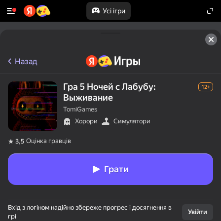
Усі ігри
Назад
Гра 5 Ночей с Лабубу:
12+
Выживание
TomiGames
Хорори
Симулятори
Оцінка гравців
3,5
Грати
Вхід з логіном надійно збереже прогрес і досягнення в
Увійти
грі