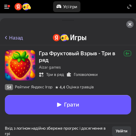
Усі ігри
Назад
Гра Фруктовый Взрыв - Три в
6+
ряд
Aizar games
Три в ряд
Головоломки
Рейтинг Яндекс Ігор
Оцінка гравців
54
4,4
Грати
50+ топігор,

Вхід з логіном надійно збереже прогрес і досягнення в
у які грають

Увійти
грі
навіть ті, хто
