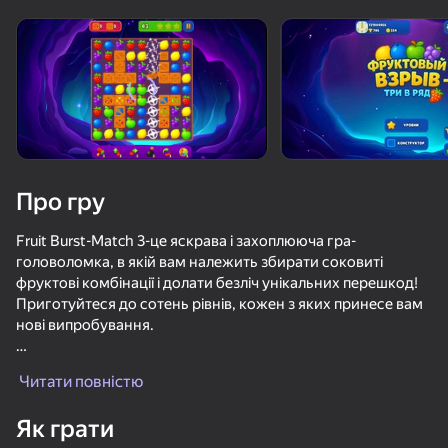
«не грає»
Переглянути
Про гру
Fruit Burst-Match 3-це яскрава і захоплююча гра-
головоломка, в якій вам належить збирати соковиті
фруктові комбінації і долати безліч унікальних перешкод!
Приготуйтеся до сотень рівнів, кожен з яких принесе вам
нові випробування.
Розбивайте лід, звільняйте блоки, замкнені в ящиках,
Читати повністю
збирайте заховані предмети і направляйте ключі до дна.
36
50+ топ-ігор, у які грають

81
49
78
Стіни, ящики і порожні плитки вносять ще більше
навіть ті, хто «не грає»
Як грати
Apple Worm
різноманітності в ігровий процес. З кожною перемогою ви
Соедините фрукты: Физическое удаление
Stack Fire Ball