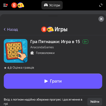
Усі ігри
Назад
Гра Пятнашки: Игра в 15
0+
AnacondaGames
Головоломки
Оцінка гравців
4,0
Грати
Вхід з логіном надійно збереже прогрес і досягнення в
Увійти
грі