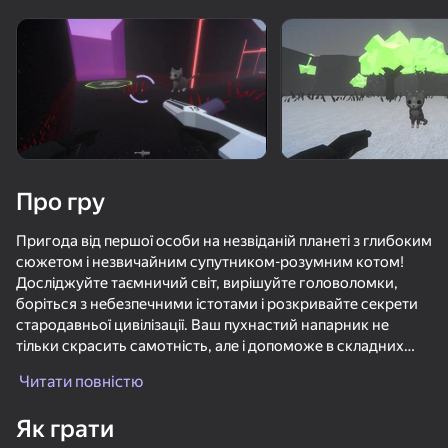
Поверніть пристрій
Гра працює тільки в горизонтальній
орієнтації
Про гру
Пригода від першої особи на незвіданій планеті з глибоким
сюжетом і незвичайним супутником-розумним котом!
Досліджуйте таємничий світ, вирішуйте головоломки,
боріться з небезпечними істотами і розкривайте секрети
стародавньої цивілізації. Ваш пухнастий напарник не
тільки скрасить самотність, але і допоможе в складних
ГРАТИ
ситуаціях. Пориньте в атмосферу наукової фантастики з
Читати повністю
елементами містики
71
74
61
Як грати
Мертвый лес. Хоррор мультиплеер
Создай игру Блокс
Поппи Плейтайм 1 - Оригинал
Neon Ride