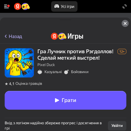
Усі ігри
Назад
Гра Лучник против Рэгдоллов!
12+
Сделай меткий выстрел!
Pixel Duck
Казуальні
Бойовики
Оцінка гравців
4,1
Грати
Вхід з логіном надійно збереже прогрес і досягнення в
Увійти
грі