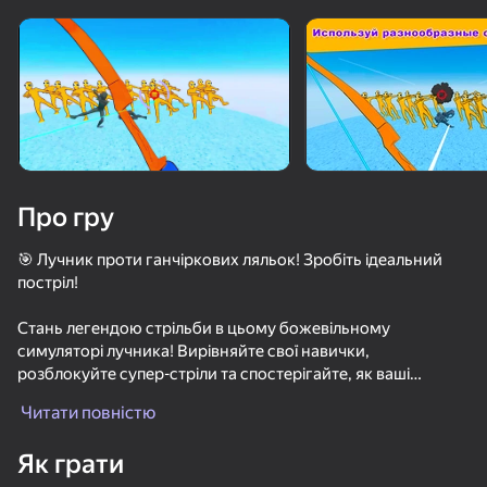
Поверніть пристрій
Гра працює тільки в горизонтальній
орієнтації
Про гру
🎯 Лучник проти ганчіркових ляльок! Зробіть ідеальний
постріл!
Стань легендою стрільби в цьому божевільному
симуляторі лучника! Вирівняйте свої навички,
розблокуйте супер-стріли та спостерігайте, як ваші
ГРАТИ
постріли перетворюють поле бою на хаотичне шоу
Читати повністю
феєрверків!
60
64
53
66
Як грати
🔥 Поліпшення і нові типи стріл:
Это не мой сосед: ФНАФ!
Поппи 4! Руби Монстров Мечом на Арене!
Выстрел Снайпера