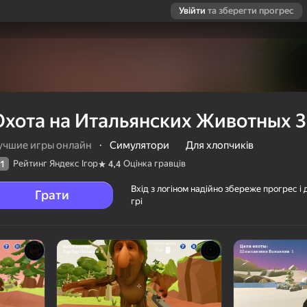
Увійти
та зберегти прогрес
Охота на Итальянских Животных 
учшие игры онлайн
·
Симулятори
Для хлопчиків
Рейтинг Яндекс Ігор
Оцінка гравців
1
4,4
Вхід з логіном надійно збереже прогрес і 
Грати
грі
отных 3D
ців
16+
е игры онлайн