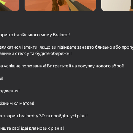
рин з італійського мему Brainrot!
 злякатися і втекти, якщо ви підійдете занадто близько або проп
вички стелсу та будьте обережні!
 успішне полювання! Витратьте її на покупку нового зброї!
16+
59
64
ї!
eground
Ограбление банка
Спаси Мемы 3D
ходження!
 з різним кліматом!
 тварин brainrot у 3D та пройдіть усі рівні!
16+
16+
57
60
иште свої ідеї для нових рівнів!
в
Ограбление банка 2
Дикая природа 2: