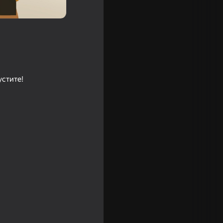
устите!
18+
16+