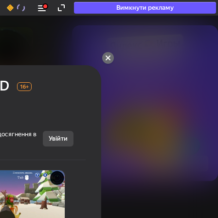
Вимкнути рекламу
50+ топ-ігор, у які

грають навіть ті, хто

3D
«не грає»
16+
досягнення в
Увійти
Переглянути