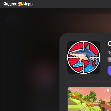
Назад
Л
5
Охота на Итальянских Жив
Оцінка грав
51
Рейтинг Яндекс Ігор
4,4
Симулятори
Для хлопчиків
Лучши