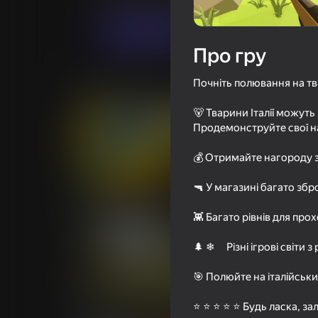
Грати
Про гру
Почніть полювання на тва
Схожі ігри
🐻 Тварини Італії можуть
Продемонструйте свої на
💰 Отримайте нагороду за
72
71
🔫 У магазині багато збро
Эпическая Ярость!
Space Wars Battl
👾 Багато рівнів для про
🌲 ❄ ️ ️ ️ Різні ігрові світи
🎯 Полюйте на італійських
18+
54
64
⭐ ⭐ ⭐ ⭐ ⭐ Будь ласка, зал
Контракт Охотник на оленей
Охота на Гиганто