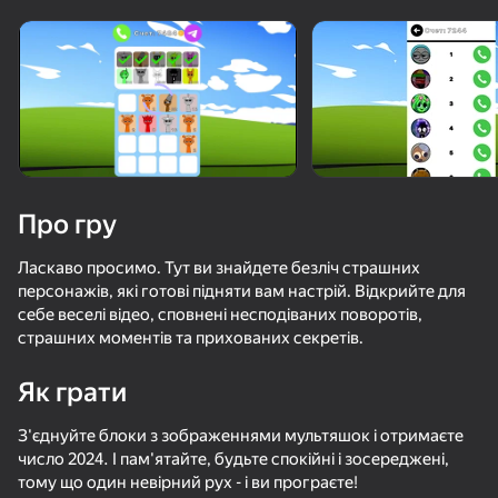
«не грає»
Переглянути
Про гру
Ласкаво просимо. Тут ви знайдете безліч страшних
персонажів, які готові підняти вам настрій. Відкрийте для
себе веселі відео, сповнені несподіваних поворотів,
страшних моментів та прихованих секретів.
Як грати
З'єднуйте блоки з зображеннями мультяшок і отримаєте
85
50+ топ-ігор, у які грають

62
58
55
число 2024. І пам'ятайте, будьте спокійні і зосереджені,
навіть ті, хто «не грає»
Мир Спрунки Онлайн РП - Играй с Друзьями!
Спрунки
Спрункед
тому що один невірний рух - і ви програєте!