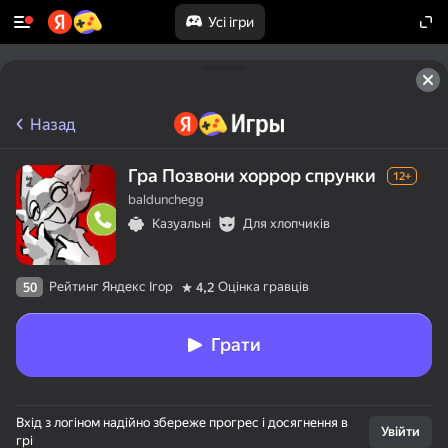
Усі ігри
Назад
Гра Позвони хоррор спрунки
12+
baldunchegg
Казуальні
Для хлопчиків
Рейтинг Яндекс Ігор
Оцінка гравців
50
4,2
Грати
50+ топігор,

Вхід з логіном надійно збереже прогрес і досягнення в
у які грають

Увійти
грі
навіть ті, хто
