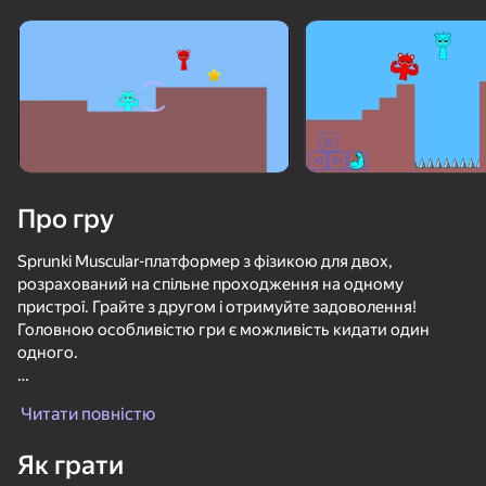
Поверніть пристрій
Гра працює тільки в горизонтальній
орієнтації
Завантаження
Про гру
Sprunki Muscular-платформер з фізикою для двох,
розрахований на спільне проходження на одному
пристрої. Грайте з другом і отримуйте задоволення!
Головною особливістю гри є можливість кидати один
одного.
ГРАТИ
Грайте за накачаних спортсменів Sprunki і пройдіть всі 22
Читати повністю
рівня цього платформера.
Як грати