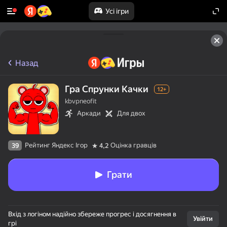
Усі ігри
Назад
Гра Спрунки Качки
12+
kbvpneofit
Аркади
Для двох
Рейтинг Яндекс Ігор
Оцінка гравців
39
4,2
Грати
Вхід з логіном надійно збереже прогрес і досягнення в
Увійти
грі