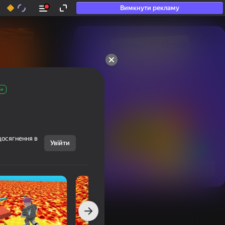
Вимкнути рекламу
50+ топ-ігор, у які

грають навіть ті, хто

«не грає»
6+
досягнення в
Увійти
Переглянути