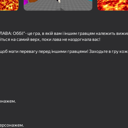
ЛАВА: Оббі!"- це гра, в якій вам і іншим гравцям належить вижива
іться на самий верх, поки лава не наздогнала вас!
 щоб мати перевагу перед іншими гравцями! Заходьте в гру кож
77
70
бегу по
Обби Паркур: Башня Ада
Выживание в стихи
и
бедствиях Обби
онажем.
77
75
персонажем.