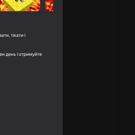
ти, тікати і
ен день і отримуйте
йных