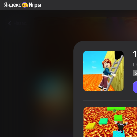
Назад
L
5
100 Игроков Пол это Лава:
Оцінка грав
59
Рейтинг Яндекс Ігор
3,4
Для хлопчиків
Для дівчат
Lissniko