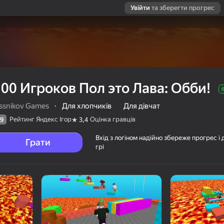
Увійти
та зберегти прогрес
100 Игроков Пол это Лава: Обби!
issnikov Games
·
Для хлопчиків
Для дівчат
Рейтинг Яндекс Ігор
Оцінка гравців
9
3,4
Вхід з логіном надійно збереже прогрес і 
Грати
грі
 Обби!
ців
6+
v Games