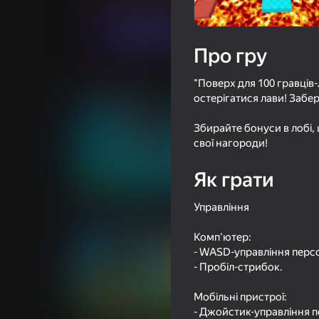
Грати
Про гру
"Поверх для 100 гравців-
Схожі ігри
остерігатися лави! Забер
Збирайте бонуси в лобі,
свої нагороди!
Як грати
72
77
Обби на Тележке
+1 Скорость к По
Управління
Клавиатуре: Обб
Комп'ютер:
- WASD-управління перс
- Пробіл-стрибок.
Мобільні пристрої:
71
62
- Джойстик-управління 