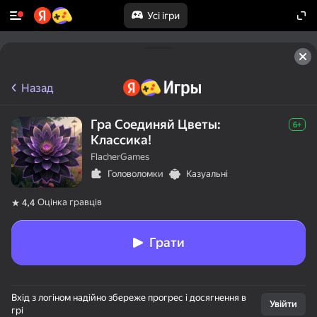
Усі ігри
Назад
Гра Соединяй Цветы:
6+
Классика!
FlacherGames
Головоломки
Казуальні
Оцінка гравців
4,4
Грати
Вхід з логіном надійно збереже прогрес і досягнення в
Увійти
грі