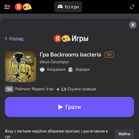
Усі ігри
Назад
Гра Backrooms bacteria
12+
Weak Developer
Казуальні
Хорори
Рейтинг Яндекс Ігор
Оцінка гравців
50
3,8
Грати
Вхід з логіном надійно збереже прогрес і досягнення в
Увійти
грі