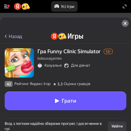
Усі ігри
Назад
Гра Funny Clinic Simulator
12+
bdeuxagames
Казуальні
Для дівчат
Рейтинг Яндекс Ігор
Оцінка гравців
42
3,3
Грати
Вхід з логіном надійно збереже прогрес і досягнення в
Увійти
грі