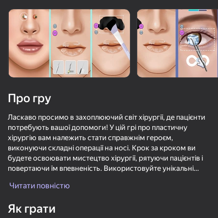
Про гру
Ласкаво просимо в захоплюючий світ хірургії, де пацієнти
потребують вашої допомоги! У цій грі про пластичну
хірургію вам належить стати справжнім героєм,
виконуючи складні операції на носі. Крок за кроком ви
будете освоювати мистецтво хірургії, рятуючи пацієнтів і
повертаючи їм впевненість. Використовуйте унікальні
інструменти, виправляйте дефекти і даруєте посмішки.
Читати повністю
Кожна операція-це виклик, який вимагає вашої точності та
50+ топ-ігор, у які грають

майстерності. Чудова графіка, реалістичний ігровий
навіть ті, хто «не грає»
Як грати
процес і захоплюючі завдання чекають вас. Чи можете ви