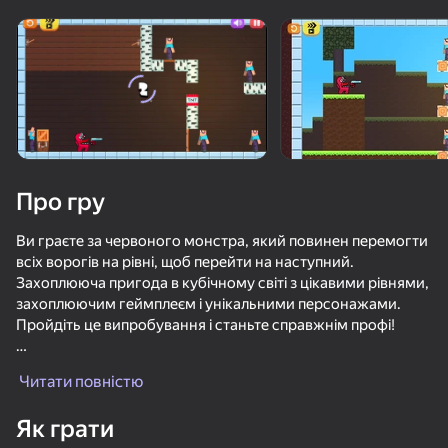
Поверніть пристрій
Гра працює тільки в горизонтальній
орієнтації
Про гру
Ви граєте за червоного монстра, який повинен перемогти
всіх ворогів на рівні, щоб перейти на наступний.
Захоплююча пригода в кубічному світі з цікавими рівнями,
захоплюючим геймплеєм і унікальними персонажами.
Пройдіть це випробування і станьте справжнім профі!
ГРАТИ
Стріляйте по нубах і перемагайте ворогів
Читати повністю
Весела фізика, що робить кожен рівень незабутнім
100 + різноманітних і барвистих рівнів
Як грати
Різні біоми: ліс, пустеля, снігові землі, лавові річки, лаки-