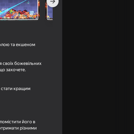
колою та екшеном
я своїх божевільних
що захочете.
ся стати кращим
 помістити його в
 отримати різними