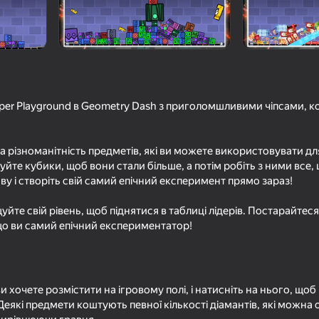
per Playground в Geometry Dash з приголомшливими чіпсами, 
ка різноманітність предметів, які ви можете використовувати дл
йте кубики, щоб вони стали більше, а потім робіть з ними все, 
у і створіть свій самий епічний експеримент прямо зараз!
16+
53
49
Фаза 8
Geometry dash Открытие
Stack Fire Ball
уйте свій рівень, щоб піднятися в таблиці лідерів. Постарайте
кейсов
 що ви самий епічний експериментатор!
и хочете розмістити на ігровому полі, і натисніть на нього, щоб
39
58
Деякі предмети коштують певної кількості діамантів, які можна