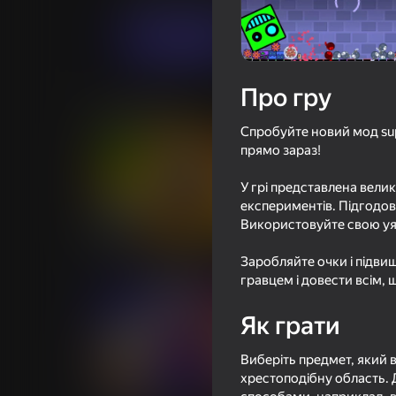
Грати
Про гру
Схожі ігри
Спробуйте новий мод su
прямо зараз!
У грі представлена вели
експериментів. Підгодову
Використовуйте свою уяв
61
57
Слияние Geometry dash
Хоррор Спрунки 
Заробляйте очки і підвищ
гравцем і довести всім,
Як грати
Виберіть предмет, який в
49
58
хрестоподібну область. 