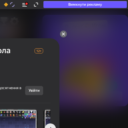
Вимкнути рекламу
50+ топ-ігор, у які

грають навіть ті, хто

ола
«не грає»
12+
досягнення в
Увійти
Переглянути