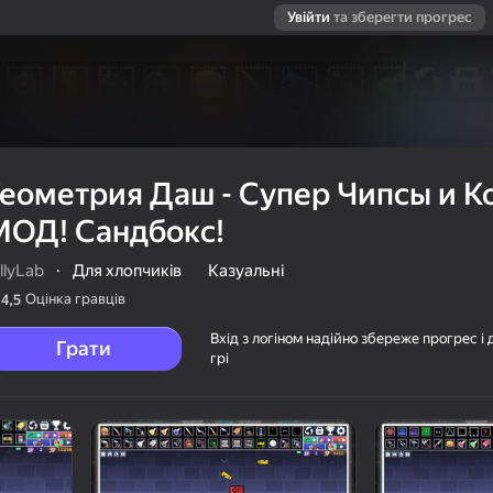
Увійти
та зберегти прогрес
Геометрия Даш - Супер Чипсы и К
МОД! Сандбокс!
llyLab
·
Для хлопчиків
Казуальні
Оцінка гравців
4,5
Вхід з логіном надійно збереже прогрес і 
Грати
грі
псы и Кола МОД!