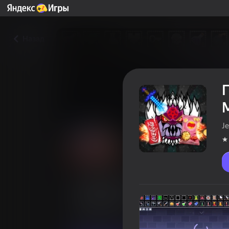
Назад
Je
Геометрия Даш - Супер Чи
Сандбокс!
Оцінка гравців
4,5
12+
Для хлопчиків
Казуальні
JellyLab