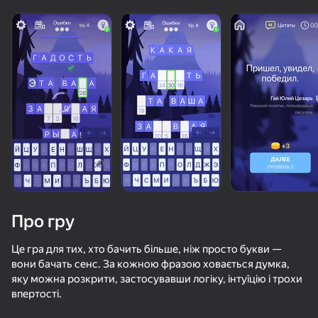
Про гру
Це гра для тих, хто бачить більше, ніж просто букви —
вони бачать сенс. За кожною фразою ховається думка,
яку можна розкрити, застосувавши логіку, інтуїцію і трохи
69
50+ топ-ігор, у які грають

77
86
75
впертості.
навіть ті, хто «не грає»
Неоновая Башня
Слова из букв - Кроссворды
Block Blast 2048
Судоку