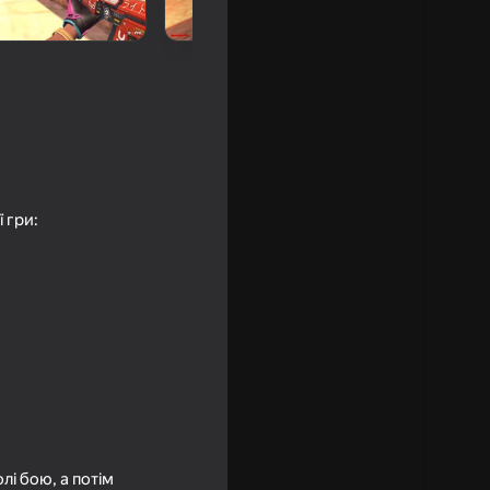
 гри:
р и
лі бою, а потім