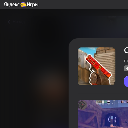
Назад
m
4
CS GO оригинал
Оцінка грав
48
Рейтинг Яндекс Ігор
3,5
Для хлопчиків
milk game