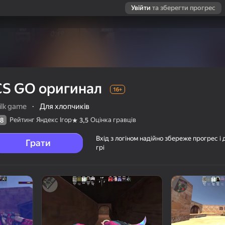
Увійти
та зберегти прогрес
CS GO оригинал
16+
ilk game
·
Для хлопчиків
Рейтинг Яндекс Ігор
Оцінка гравців
8
3,5
Вхід з логіном надійно збереже прогрес і 
Грати
грі
ців
16+