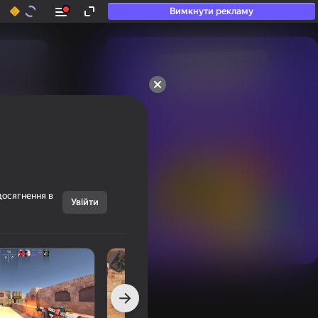
Вимкнути рекламу
50+ топ-ігор, у які

грають навіть ті, хто

«не грає»
досягнення в
Увійти
Переглянути