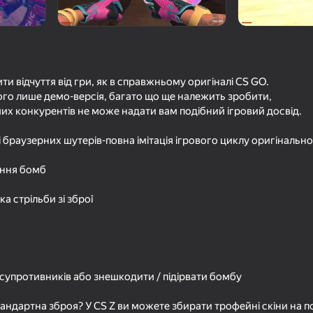
и відчуття від гри, як в справжньому оригіналі CS GO.
го лише демо-версія, багато що ще належить зробити,
ших конкурентів не може надати вам подібний ігровий досвід.
і браузерних шутерів-повна імітація ігрового циклу оригінальної
ення бомб
18+
16+
74
66
CS Lite
Surf GO: КС 2 Парку
а стрільби зі зброї
Симулятор Кейсов
супротивників або знешкодити / підірвати бомбу
16+
67
72
андартна зброя? У CS Z ви можете збирати трофейні скіни на по