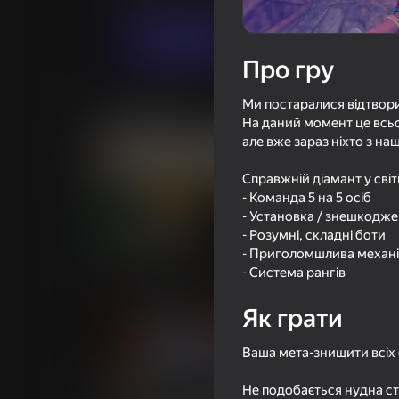
Грати
Про гру
Ми постаралися відтворит
Схожі ігри
На даний момент це всьо
але вже зараз ніхто з на
Справжній діамант у світ
- Команда 5 на 5 осіб
- Установка / знешкодж
16+
72
78
- Розумні, складні боти
Бодикам Шутер
КС 1
- Приголомшлива механік
- Система рангів
Як грати
Ваша мета-знищити всіх 
16+
67
61
Не подобається нудна ст