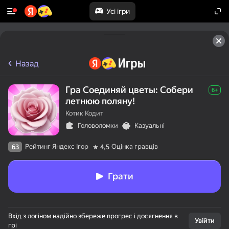
Усі ігри
Назад
Гра Соединяй цветы: Собери
6+
летнюю поляну!
Котик Кодит
Головоломки
Казуальні
Рейтинг Яндекс Ігор
Оцінка гравців
63
4,5
Грати
Вхід з логіном надійно збереже прогрес і досягнення в
Увійти
грі