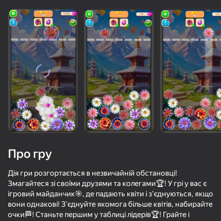
Про гру
Дія гри розгортається в незвичайній обстановці!
Змагайтеся зі своїми друзями та колегами🏆! У грі у вас є
ігровий майданчик🎯, де падають квіти і з'єднуються, якщо
60
50+ топ-ігор, у які грають

74
74
78
вони однакові! З'єднуйте якомога більше квітів, набирайте
навіть ті, хто «не грає»
Соединяй цветы! Лопай пузыри! 2048
Water Match: ASMR Водная Сортировка
Сад Цветов: Сортировка Букетов
очки🏁! Станьте першим у таблиці лідерів🏆! Грайте і