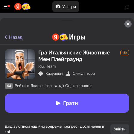
Усі ігри
Назад
Гра Итальянские Животные
16+
Мем Плейграунд
R.G. Team
Казуальні
Симулятори
Рейтинг Яндекс Ігор
Оцінка гравців
64
4,3
Грати
Вхід з логіном надійно збереже прогрес і досягнення в
Увійти
грі