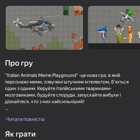
Поверніть пристрій
Гра працює тільки в горизонтальній
орієнтації
Про гру
"Italian Animals Meme Playground" -це нова гра, в якій
персонажі-меми, озвучені штучним інтелектом, б'ються
один з одним. Керуйте італійськими тваринами-
мозговиками, будуйте споруди, запускайте вибухи і
дізнайтеся, хто з них найсильніший!
ГРАТИ
Особливості гри:
Читати повністю
1. Відомі персонажі та їх нові версії: Бомбардиро
83
75
67
76
Крокодило, Тунг-Тунг-Тунг Сахур, Тралалеро Тралала,
Як грати
Капучіно Ассасіно, Лірілі Ларіла, Шимпанзіні Бананіні!
Мистер Чел: Онлайн Испытания Мультивселенной
Зов битвы
КС Z