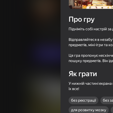
Про гру
Поиск предметов: В поиск
Підніміть собі настрій 
Оцінка гравців
4,0
6+
Відправляйтеся в незаб
Головоломки
Казуальні
VaalGame
предметів, міні-ігри та к
Грати
Ця гра пропонує нескінч
пошуку предметів. Він ід
Як грати
Схожі ігри
У нижній частині екрана 
їх все!
без реєстрації
без з
для розвитку мозку