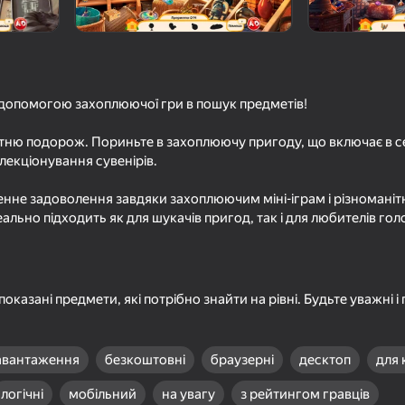
ах приключений
за допомогою захоплюючої гри в пошук предметів!
утню подорож. Пориньте в захоплюючу пригоду, що включає в 
s
олекціонування сувенірів.
енне задоволення завдяки захоплюючим міні-іграм і різномані
еально підходить як для шукачів пригод, так і для любителів го
показані предмети, які потрібно знайти на рівні. Будьте уважні 
авантаження
безкоштовні
браузерні
десктоп
для 
логічні
мобільний
на увагу
з рейтингом гравців