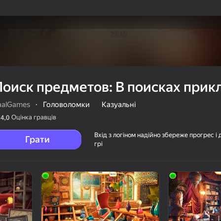
Поиск предметов: В поисках при
aalGames
·
Головоломки
Казуальні
Оцінка гравців
4,0
Вхід з логіном надійно збереже прогрес і 
Грати
грі