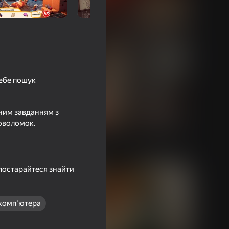
себе пошук
тним завданням з
ловоломок.
і постарайтеся знайти
комп'ютера