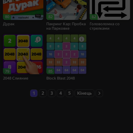
16+
80
82
82
Дурак
Пакринг Кар: Пробка
Головоломка со
на Парковке
стрелками
79
85
2048 Слияние
Block Blast 2048
1
2
3
4
5
Кінець