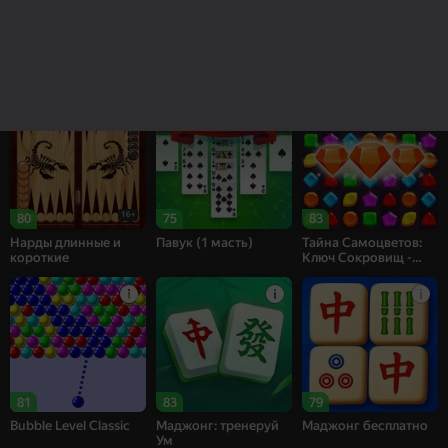
83
82
67
Рецепт Счастья
Собери цветы:
Bubble Shooter
Релакс Три в ряд
Challenge
16+
80
75
83
Нарды длинные и
Павук (1 масть)
Тайна Самоцветов:
короткие
Ключ Сокровищ -
Три в ряд
81
83
79
Bubble Level Classic
Маджонг: тренеруй
Маджонг бесплатно
Ум