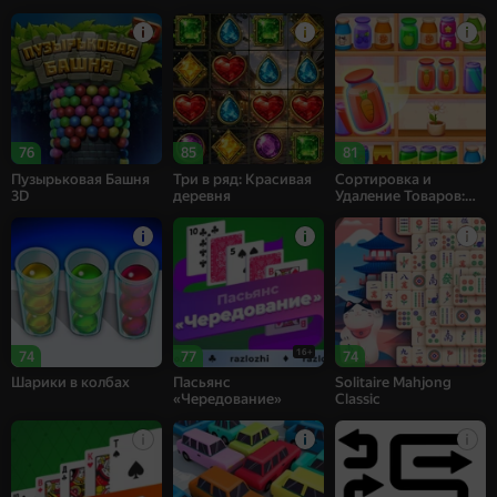
76
85
81
Пузырьковая Башня
Три в ряд: Красивая
Сортировка и
3D
деревня
Удаление Товаров:
Матч 3
16+
74
77
74
Шарики в колбах
Пасьянс
Solitaire Mahjong
«Чередование»
Classic