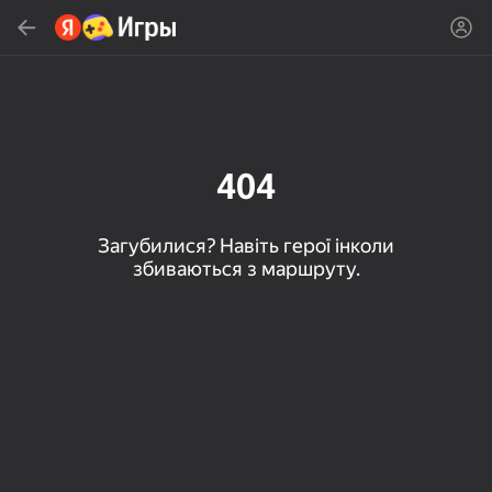
Знайти
Знайти гру або жанр
Яндекс Игры
Рекомендуємо
404
Загубилися? Навіть герої інколи
збиваються з маршруту.
16+
85
79
83
Пасьянс «Паук» (1, 2,
Слова из слова
Скайдом - Три в Ряд!
4 масти)
Топова