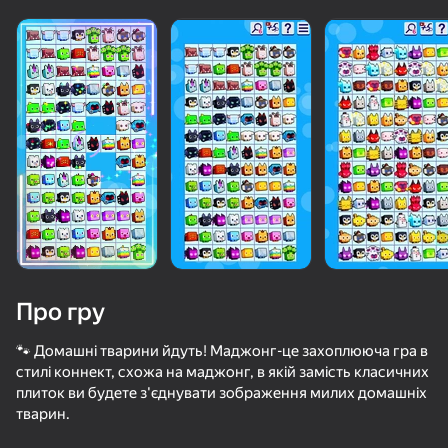
«не грає»
Переглянути
Про гру
🐾 Домашні тварини йдуть! Маджонг-це захоплююча гра в
стилі коннект, схожа на маджонг, в якій замість класичних
плиток ви будете з'єднувати зображення милих домашніх
36
50+ топ-ігор, у які грають

46
39
тварин.
навіть ті, хто «не грає»
Apple Worm
Nyan Cat Classic
Эволюция айфон кликер
Sniper for B