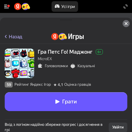
Усі ігри
Назад
Гра Петс Го! Маджонг
6+
MicroEX
Головоломки
Казуальні
Рейтинг Яндекс Ігор
Оцінка гравців
59
4,1
Грати
50+ топігор,

Вхід з логіном надійно збереже прогрес і досягнення в
у які грають

Увійти
грі
навіть ті, хто
