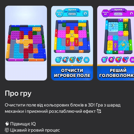
Про гру
Очистити поле від кольорових блоків в 3D! Гра з шарад
механіки і приємний розслабляючий ефект 🥰
40
25
🧠 Підвищує IQ
Ludo Kingdom
Бильярд Классика
Геометри Даш: Безумная Гонка
🤯 Цікавий ігровий процес