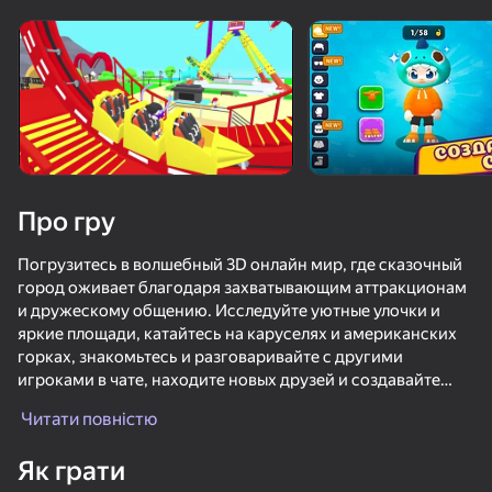
Поверніть пристрій
Гра працює тільки в горизонтальній
орієнтації
Завантаження
Про гру
Погрузитесь в волшебный 3D онлайн мир, где сказочный
город оживает благодаря захватывающим аттракционам
и дружескому общению. Исследуйте уютные улочки и
яркие площади, катайтесь на каруселях и американских
горках, знакомьтесь и разговаривайте с другими
игроками в чате, находите новых друзей и создавайте
ГРАТИ
незабываемые воспоминания вместе.
Читати повністю
81
83
86
82
Настройте персонажа по своему вкусу: покупайте
Як грати
уникальные скины, сменяйте прически и одежду,
Импостер 3D онлайн хоррор
Мистер Чел: Онлайн Испытания Мультивселенной
Брейнрот Арена Онлайн