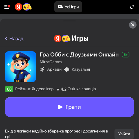
Усі ігри
Назад
Гра Обби с Друзьями Онлайн
6+
MirraGames
Аркади
Казуальні
Рейтинг Яндекс Ігор
Оцінка гравців
88
4,2
Грати
Вхід з логіном надійно збереже прогрес і досягнення в
Увійти
грі