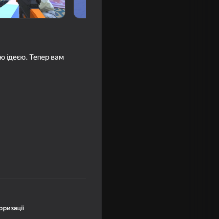
ю ідеєю. Тепер вам
По Стенам
16+
оризації