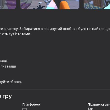
єте в пастку. Забиратися в покинутий особняк було не найкращо
ють тут істотами.
миші
18+
16+
59
54
пка миші
а
Ограбление банка
Grapple Dive 2 Бег 
и Паркур
пуйте зброю.
 гру
Платформи
Підтримка авт
62
55
Так