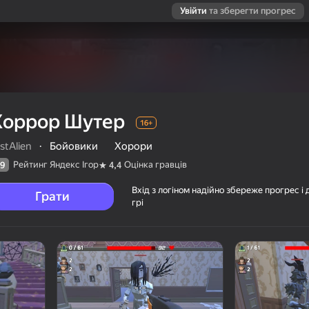
Увійти
та зберегти прогрес
Хоррор Шутер
16+
stAlien
·
Бойовики
Хорори
Рейтинг Яндекс Ігор
Оцінка гравців
9
4,4
Вхід з логіном надійно збереже прогрес і 
Грати
грі
ців
16+