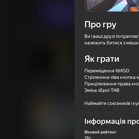
Грати
Про гру
Ви і ваші друзі потрапля
Схожі ігри
належить битися з мешка
Як грати
Переміщення-WASD
Стрілянина-ліва кнопка 
68
53
Прицілювання-права кно
SPACE EATERS: Они похитили
Выстрел Снайпер
Зміна зброї-TAB
твоего котика
Наймайте союзників і ку
Інформація про
16+
Віковий рейтинг
68
54
16+