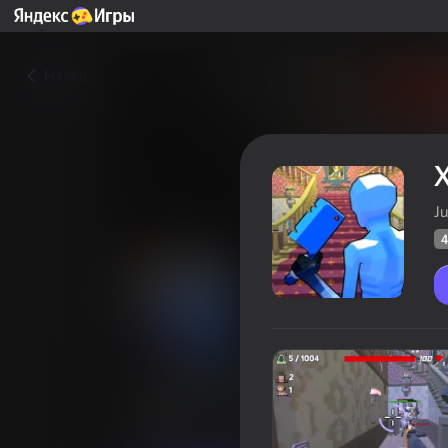
Назад
Ju
4
Хоррор Шутер
Оцінка грав
49
Рейтинг Яндекс Ігор
4,4
Бойовики
Хорори
JustAlien