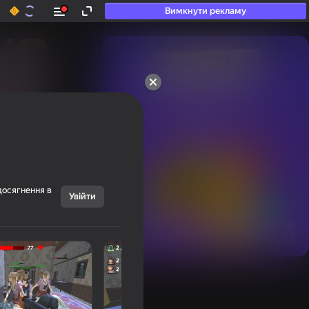
Вимкнути рекламу
50+ топ-ігор, у які

грають навіть ті, хто

«не грає»
досягнення в
Увійти
Переглянути