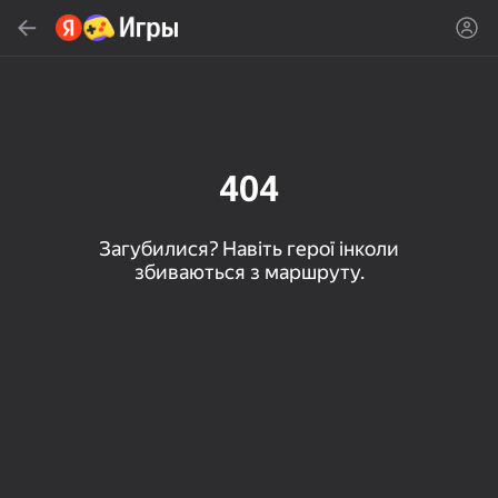
Знайти
Знайти гру або жанр
Яндекс Игры
Рекомендуємо
404
Загубилися? Навіть герої інколи
збиваються з маршруту.
16+
85
79
83
Пасьянс «Паук» (1, 2,
Слова из слова
Скайдом - Три в Ряд!
4 масти)
Топова