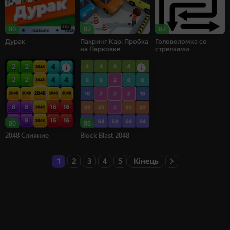
16+
80
82
82
Дурак
Пакринг Кар: Пробка
Головоломка со
на Парковке
стрелками
80
86
2048 Слияние
Block Blast 2048
1
2
3
4
5
Кінець