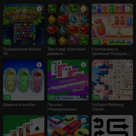
77
86
81
Пузырьковая Башня
Три в ряд: Красивая
Сортировка и
3D
деревня
Удаление Товаров:
Матч 3
16+
74
77
74
Шарики в колбах
Пасьянс
Solitaire Mahjong
«Чередование»
Classic