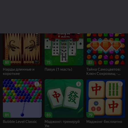
83
82
68
Рецепт Счастья
Собери цветы:
Bubble Shooter
Релакс Три в ряд
Challenge
16+
80
75
83
Нарды длинные и
Павук (1 масть)
Тайна Самоцветов:
короткие
Ключ Сокровищ -
Три в ряд
81
83
79
Bubble Level Classic
Маджонг: тренеруй
Маджонг бесплатно
Ум