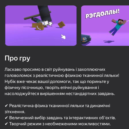
Поверніть пристрій
Гра працює тільки в горизонтальній
орієнтації
Про гру
Ласкаво просимо в світ руйнувань і захоплюючих
головоломок з реалістичною фізикою тканинної ляльки!
Нубік вже чекає вашої допомоги, так що пориньте у
фізичну пісочницю, творіть епічні руйнування і
насолоджуйтеся вирішенням нестандартних завдань.
ГРАТИ
✔ Реалістична фізика тканинної ляльки та динамічні
зіткнення.
64
74
69
74
✔ Величезний вибір завдань та інтерактивних об'єктів.
✔ Творчий режим з необмеженими можливостями.
Ломай Нубика Полностью!
ONEPUNCH battleground
Нубик: Ракета на луну