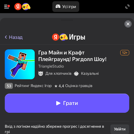
Усі ігри
Назад
Гра Майн и Крафт
12+
Плейграунд! Рэгдолл Шоу!
TriangleStudio
Для хлопчиків
Казуальні
Рейтинг Яндекс Ігор
Оцінка гравців
53
4,4
Грати
Вхід з логіном надійно збереже прогрес і досягнення в
Увійти
грі