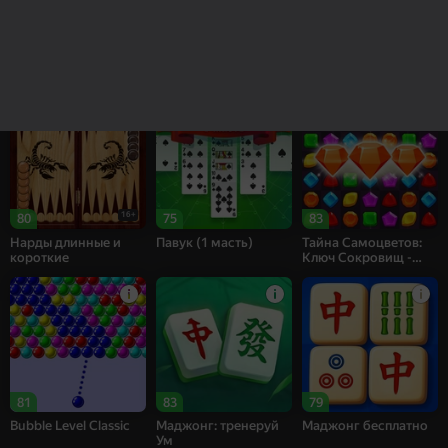
83
82
68
Рецепт Счастья
Собери цветы:
Bubble Shooter
Релакс Три в ряд
Challenge
16+
80
75
83
Нарды длинные и
Павук (1 масть)
Тайна Самоцветов:
короткие
Ключ Сокровищ -
Три в ряд
81
83
79
Bubble Level Classic
Маджонг: тренеруй
Маджонг бесплатно
Ум