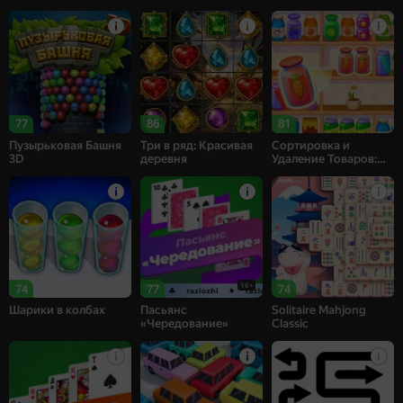
77
86
81
Пузырьковая Башня
Три в ряд: Красивая
Сортировка и
3D
деревня
Удаление Товаров:
Матч 3
16+
74
77
74
Шарики в колбах
Пасьянс
Solitaire Mahjong
«Чередование»
Classic