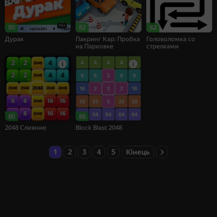
16+
80
82
82
Дурак
Пакринг Кар: Пробка
Головоломка со
на Парковке
стрелками
80
86
2048 Слияние
Block Blast 2048
1
2
3
4
5
Кінець