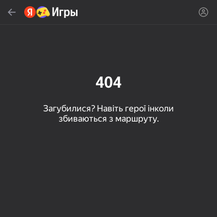
Знайти
Знайти гру або жанр
Яндекс Игры
Рекомендуємо
404
Загубилися? Навіть герої інколи
збиваються з маршруту.
16+
85
79
83
Пасьянс «Паук» (1, 2,
Слова из слова
Скайдом - Три в Ряд!
4 масти)
Топова