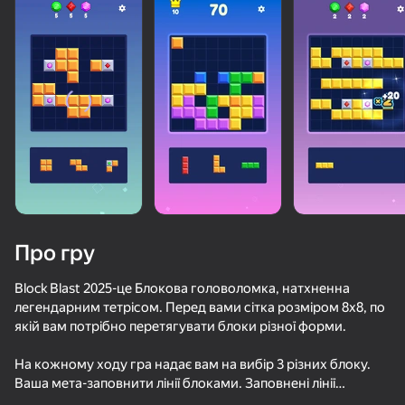
Про гру
Block Blast 2025-це Блокова головоломка, натхненна
легендарним тетрісом. Перед вами сітка розміром 8х8, по
якій вам потрібно перетягувати блоки різної форми.
На кожному ходу гра надає вам на вибір 3 різних блоку.
39
58
51
Ваша мета-заповнити лінії блоками. Заповнені лінії
DeepMine
I Am Security
Плинко Кликер
Block Blast
видаляються, і ви заробляєте очки.