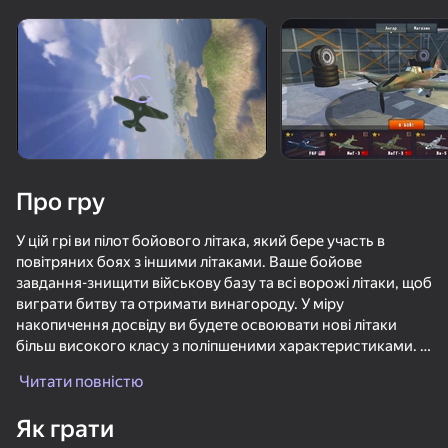
Поверніть пристрій
Гра працює тільки в горизонтальній
орієнтації
Про гру
У цій грі ви пілот бойового літака, який бере участь в
повітряних боях з іншими літаками. Ваше бойове
завдання-знищити військову базу та всі ворожі літаки, щоб
виграти битву та отримати винагороду. У міру
накопичення досвіду ви будете освоювати нові літаки
більш високого класу з поліпшеними характеристиками. У
ГРАТИ
грі представлено понад 20 літаків, кожен з яких ви можете
Читати повністю
випробувати в бою!
72
68
85
74
Як грати
Бодикам Шутер
По Центру Принятия Решений: Ракеты и Дроны
Красно-Синий лидер 2