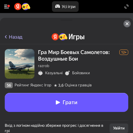
Усі ігри
Назад
Гра Мир Боевых Самолетов:
12+
Воздушные Бои
razrob
Казуальні
Бойовики
Рейтинг Яндекс Ігор
Оцінка гравців
56
3,6
Грати
Вхід з логіном надійно збереже прогрес і досягнення в
Увійти
грі