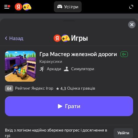
Усі ігри
Назад
Гра Мастер железной дороги
0+
Каракусики
Аркади
Симулятори
Рейтинг Яндекс Ігор
Оцінка гравців
64
4,3
Грати
50+ топігор,

Вхід з логіном надійно збереже прогрес і досягнення в
у які грають

Увійти
грі
навіть ті, хто
