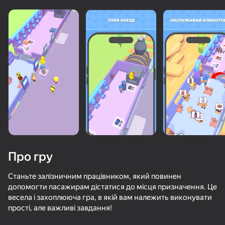
«не грає»
Переглянути
Про гру
Станьте залізничним працівником, який повинен
допомогти пасажирам дістатися до місця призначення. Це
весела і захоплююча гра, в якій вам належить виконувати
50+ топ-ігор, у які грають

прості, але важливі завдання!
навіть ті, хто «не грає»