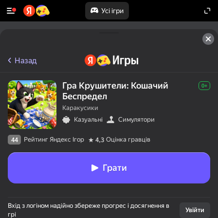
Усі ігри
Назад
Гра Крушители: Кошачий
0+
Беспредел
Каракусики
Казуальні
Симулятори
Рейтинг Яндекс Ігор
Оцінка гравців
44
4,3
Грати
Вхід з логіном надійно збереже прогрес і досягнення в
Увійти
грі