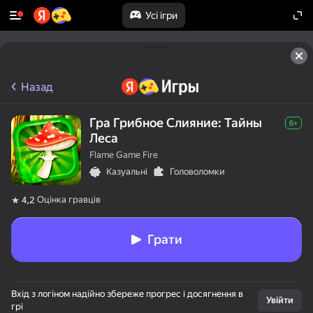
Усі ігри
Назад
Гра Грибное Слияние: Тайны
6+
Леса
Flame Game Fire
Казуальні
Головоломки
Оцінка гравців
4,2
Грати
Вхід з логіном надійно збереже прогрес і досягнення в
Увійти
грі