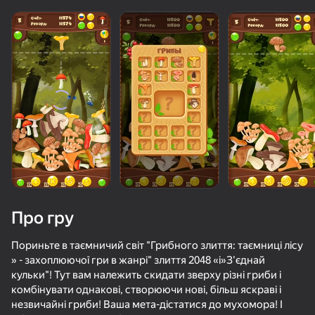
Завантаження
Про гру
Пориньте в таємничий світ "Грибного злиття: таємниці лісу
» - захоплюючої гри в жанрі" злиття 2048 «і»З'єднай
кульки"! Тут вам належить скидати зверху різні гриби і
комбінувати однакові, створюючи нові, більш яскраві і
незвичайні гриби! Ваша мета-дістатися до мухомора! І