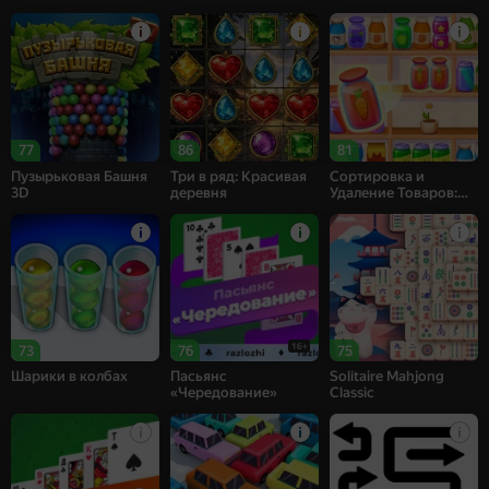
77
86
81
Пузырьковая Башня
Три в ряд: Красивая
Сортировка и
3D
деревня
Удаление Товаров:
Матч 3
16+
73
76
75
Шарики в колбах
Пасьянс
Solitaire Mahjong
«Чередование»
Classic