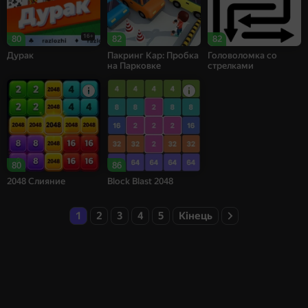
16+
80
82
82
Дурак
Пакринг Кар: Пробка
Головоломка со
на Парковке
стрелками
80
86
2048 Слияние
Block Blast 2048
1
2
3
4
5
Кінець