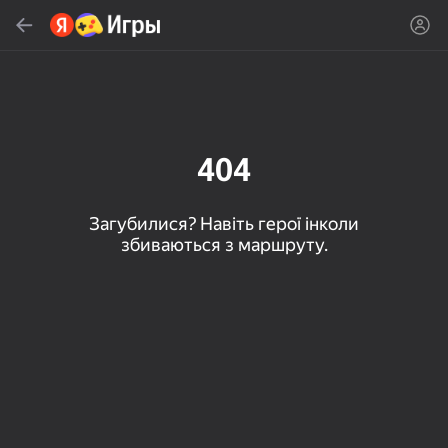
Знайти
Знайти гру або жанр
Яндекс Игры
Рекомендуємо
404
Загубилися? Навіть герої інколи
збиваються з маршруту.
16+
85
80
83
Пасьянс «Паук» (1, 2,
Слова из слова
Скайдом - Три в Ряд!
4 масти)
Топова