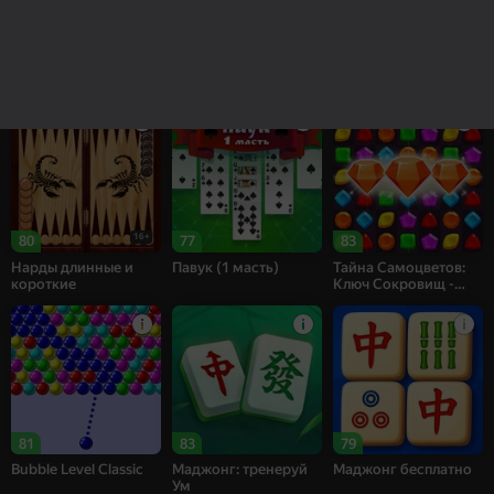
85
83
69
Рецепт Счастья
Собери цветы:
Bubble Shooter
Релакс Три в ряд
Challenge
16+
80
77
83
Нарды длинные и
Павук (1 масть)
Тайна Самоцветов:
короткие
Ключ Сокровищ -
Три в ряд
81
83
79
Bubble Level Classic
Маджонг: тренеруй
Маджонг бесплатно
Ум